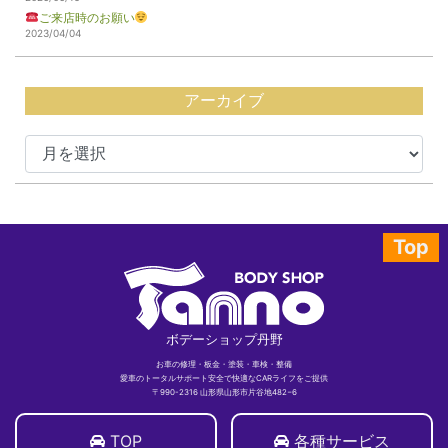
ご来店時のお願い
2023/04/04
アーカイブ
Top
ボデーショップ丹野
お車の修理・板金・塗装・車検・整備
愛車のトータルサポート安全で快適なCARライフをご提供
〒990-2316 山形県山形市片谷地482−6
TOP
各種サービス