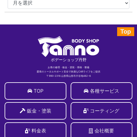
Top
ボデーショップ丹野
お車の修理・板金・塗装・車検・整備
愛車のトータルサポート安全で快適なCARライフをご提供
〒990-2316 山形県山形市片谷地482−6
TOP
各種サービス
鈑金・塗装
コーティング
料金表
会社概要