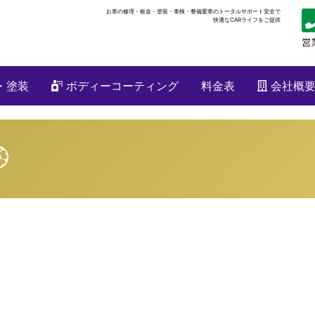
お車の修理・板金・塗装・車検・整備
愛車のトータルサポート安全で
快適なCARライフをご提供
・塗装
ボディーコーティング
料金表
会社概
