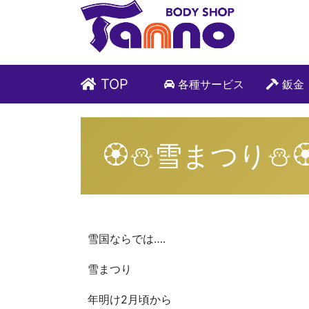
TOP
各種サービス
鈑金
🏵⛄雪まつり⛄
雪国ならでは….
雪まつり
年明け2月頃から