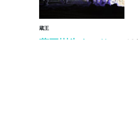
蔵王
蔵王樹氷まつり
（1
米沢
上杉雪灯篭まつり