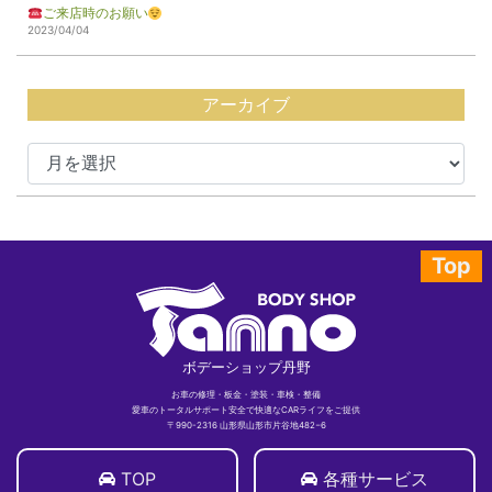
ご来店時のお願い
2023/04/04
アーカイブ
Top
ボデーショップ丹野
お車の修理・板金・塗装・車検・整備
愛車のトータルサポート安全で快適なCARライフをご提供
〒990-2316 山形県山形市片谷地482−6
TOP
各種サービス