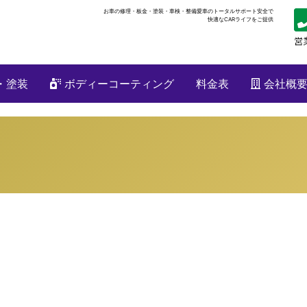
お車の修理・板金・塗装・車検・整備
愛車のトータルサポート安全で
快適なCARライフをご提供
・塗装
ボディーコーティング
料金表
会社概