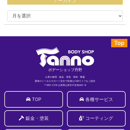
アーカイブ
Top
ボデーショップ丹野
お車の修理・板金・塗装・車検・整備
愛車のトータルサポート安全で快適なCARライフをご提供
〒990-2316 山形県山形市片谷地482−6
TOP
各種サービス
鈑金・塗装
コーティング