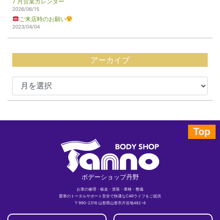
7 月営業カレンダー
2026/06/15
ご来店時のお願い
2023/04/04
アーカイブ
Top
ボデーショップ丹野
お車の修理・板金・塗装・車検・整備
愛車のトータルサポート安全で快適なCARライフをご提供
〒990-2316 山形県山形市片谷地482−6