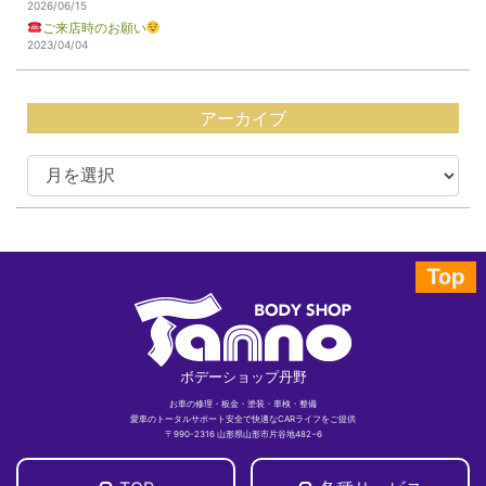
2026/06/15
ご来店時のお願い
2023/04/04
アーカイブ
Top
ボデーショップ丹野
お車の修理・板金・塗装・車検・整備
愛車のトータルサポート安全で快適なCARライフをご提供
〒990-2316 山形県山形市片谷地482−6