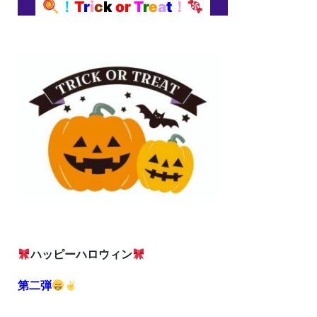
！
T
r
i
c
k
or
T
r
e
a
t
！
ハッピーハロウィン
第二弾