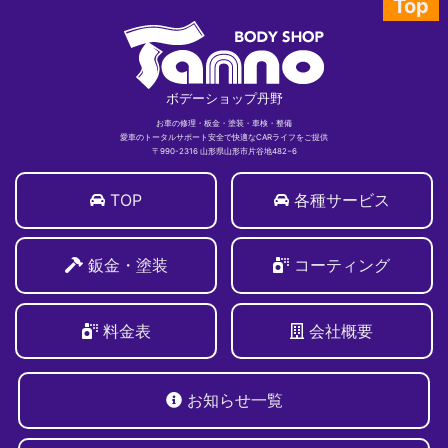
Top
ボデーショップ丹野
お車の修理・板金・塗装・車検・整備
愛車のトータルサポート安全で快適なCARライフをご提供
〒990-2316 山形県山形市片谷地482−6
TOP
各種サービス
鈑金・塗装
コーティング
料金表
会社概要
お知らせ一覧