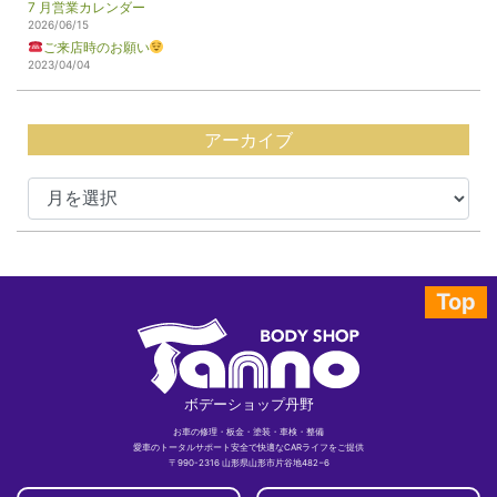
7 月営業カレンダー
2026/06/15
ご来店時のお願い
2023/04/04
アーカイブ
Top
ボデーショップ丹野
お車の修理・板金・塗装・車検・整備
愛車のトータルサポート安全で快適なCARライフをご提供
〒990-2316 山形県山形市片谷地482−6