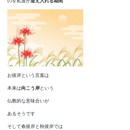
のを私達が
迎え入れる期間
お彼岸という言葉は
本来は
向こう岸
という
仏教的な意味合いが
あるそうです
そして春彼岸と秋彼岸では