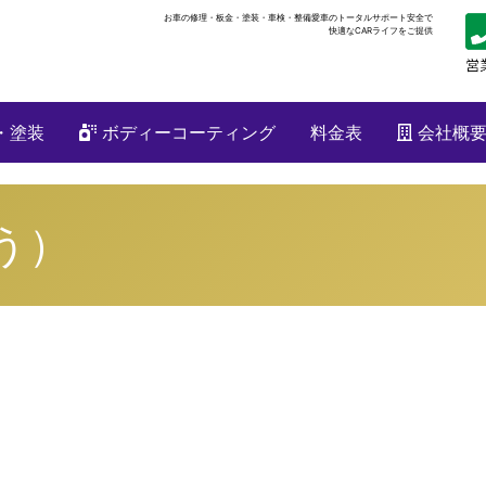
お車の修理・板金・塗装・車検・整備
愛車のトータルサポート安全で
快適なCARライフをご提供
・塗装
ボディーコーティング
料金表
会社概
う）