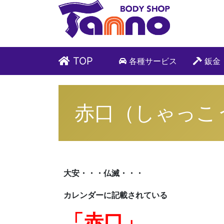
TOP
各種サービス
鈑金
赤口（しゃっこ
大安・・・仏滅・・・
カレンダーに記載されている
「赤口」